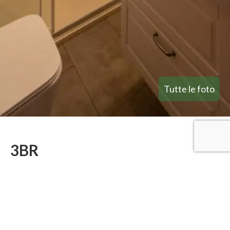
Tutte le foto
3BR
APPARTMENTO
PRESTIGE - P4
- NEL
COMPENDIO
PIMPINNACOLO