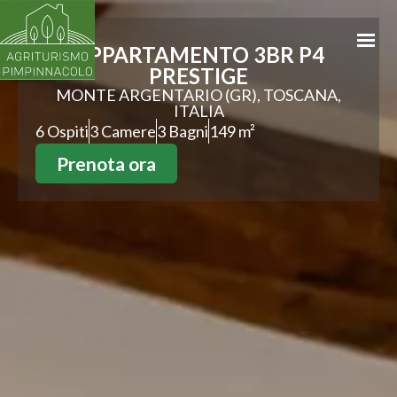
HOME
APPARTAMENTO 3BR P4
PRESTIGE
APPARTAMENTI
MONTE ARGENTARIO (GR), TOSCANA,
ITALIA
LA PROPRIETÀ
6 Ospiti
3 Camere
3 Bagni
149 m²
BIKING & RENTAL
Prenota ora
SHOP
CONTATTI
PRENOTA