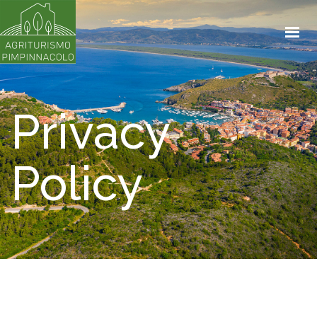
HOME
APPARTAMENTI
LA PROPRIETÀ
Privacy
BIKING & RENTAL
SHOP
Policy
CONTATTI
PRENOTA